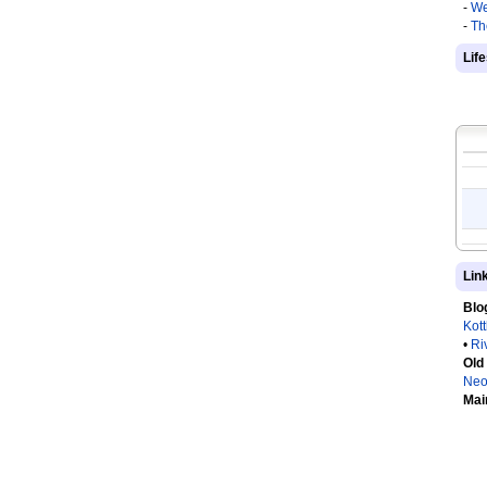
-
We
-
Th
Lif
Lin
Blo
Kot
•
Ri
Old
Neo
Mai